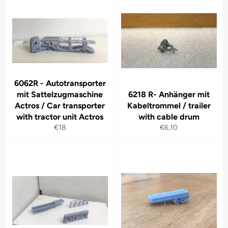
6062R - Autotransporter
mit Sattelzugmaschine
6218 R- Anhänger mit
Actros / Car transporter
Kabeltrommel / trailer
with tractor unit Actros
with cable drum
Normaler
Normaler
€18
€6,10
Preis
Preis