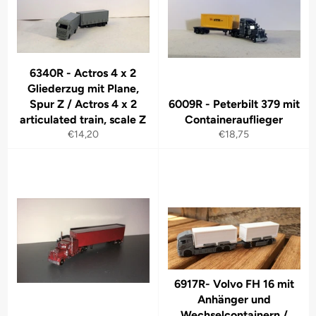
6340R - Actros 4 x 2
Gliederzug mit Plane,
Spur Z / Actros 4 x 2
6009R - Peterbilt 379 mit
articulated train, scale Z
Containerauflieger
Normaler
Normaler
€14,20
€18,75
Preis
Preis
6917R- Volvo FH 16 mit
Anhänger und
Wechselcontainern /