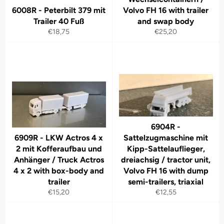
6008R - Peterbilt 379 mit
Volvo FH 16 with trailer
Trailer 40 Fuß
and swap body
Normaler
Normaler
€18,75
€25,20
Preis
Preis
6904R -
6909R - LKW Actros 4 x
Sattelzugmaschine mit
2 mit Kofferaufbau und
Kipp-Sattelauflieger,
Anhänger / Truck Actros
dreiachsig / tractor unit,
4 x 2 with box-body and
Volvo FH 16 with dump
trailer
semi-trailers, triaxial
Normaler
Normaler
€15,20
€12,55
Preis
Preis