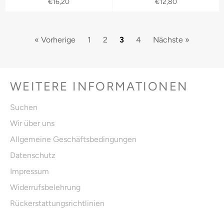
Normaler
Normaler
€16,20
€12,80
Preis
Preis
« Vorherige
1
2
3
4
Nächste »
WEITERE INFORMATIONEN
Suchen
Wir über uns
Allgemeine Geschäftsbedingungen
Datenschutz
Impressum
Widerrufsbelehrung
Rückerstattungsrichtlinien