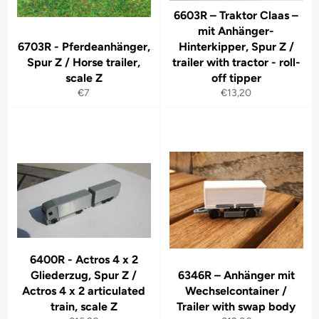
6603R – Traktor Claas –
mit Anhänger-
6703R - Pferdeanhänger,
Hinterkipper, Spur Z /
Spur Z / Horse trailer,
trailer with tractor - roll-
scale Z
off tipper
Normaler
Normaler
€7
€13,20
Preis
Preis
6400R - Actros 4 x 2
Gliederzug, Spur Z /
6346R – Anhänger mit
Actros 4 x 2 articulated
Wechselcontainer /
train, scale Z
Trailer with swap body