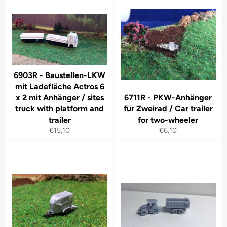
6903R - Baustellen-LKW
mit Ladefläche Actros 6
x 2 mit Anhänger / sites
6711R - PKW-Anhänger
truck with platform and
für Zweirad / Car trailer
trailer
for two-wheeler
Normaler
Normaler
€15,10
€6,10
Preis
Preis