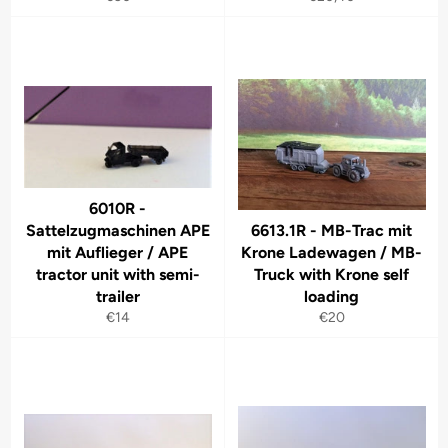
Preis
Preis
6010R -
Sattelzugmaschinen APE
6613.1R - MB-Trac mit
mit Auflieger / APE
Krone Ladewagen / MB-
tractor unit with semi-
Truck with Krone self
trailer
loading
Normaler
Normaler
€14
€20
Preis
Preis