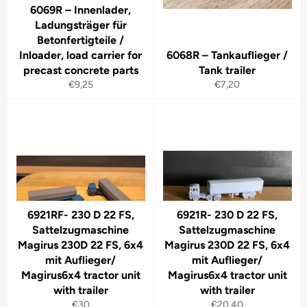
6069R – Innenlader,
Ladungsträger für
Betonfertigteile /
Inloader, load carrier for
6068R – Tankauflieger /
precast concrete parts
Tank trailer
Normaler
Normaler
€9,25
€7,20
Preis
Preis
6921RF- 230 D 22 FS,
6921R- 230 D 22 FS,
Sattelzugmaschine
Sattelzugmaschine
Magirus 230D 22 FS, 6x4
Magirus 230D 22 FS, 6x4
mit Auflieger/
mit Auflieger/
Magirus6x4 tractor unit
Magirus6x4 tractor unit
with trailer
with trailer
Normaler
Normaler
€30
€20,40