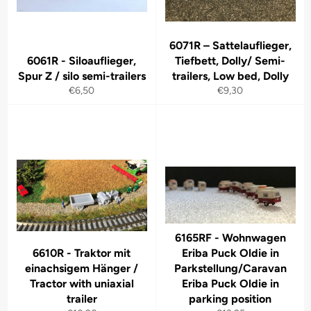
6071R – Sattelauflieger,
6061R - Siloauflieger,
Tiefbett, Dolly/ Semi-
Spur Z / silo semi-trailers
trailers, Low bed, Dolly
Normaler
Normaler
€6,50
€9,30
Preis
Preis
6165RF - Wohnwagen
6610R - Traktor mit
Eriba Puck Oldie in
einachsigem Hänger /
Parkstellung/Caravan
Tractor with uniaxial
Eriba Puck Oldie in
trailer
parking position