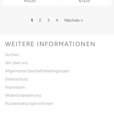
Normaler
Normaler
€10,20
€13,25
Preis
Preis
1
2
3
4
Nächste »
WEITERE INFORMATIONEN
Suchen
Wir über uns
Allgemeine Geschäftsbedingungen
Datenschutz
Impressum
Widerrufsbelehrung
Rückerstattungsrichtlinien