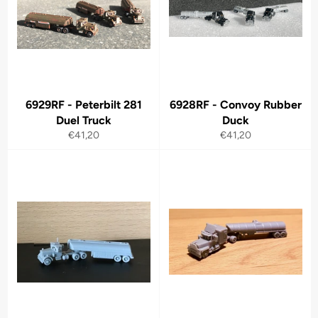
6929RF - Peterbilt 281
6928RF - Convoy Rubber
Duel Truck
Duck
Normaler
Normaler
€41,20
€41,20
Preis
Preis