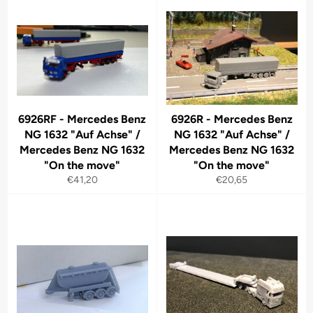
6926RF - Mercedes Benz
6926R - Mercedes Benz
NG 1632 "Auf Achse" /
NG 1632 "Auf Achse" /
Mercedes Benz NG 1632
Mercedes Benz NG 1632
"On the move"
"On the move"
Normaler
Normaler
€41,20
€20,65
Preis
Preis