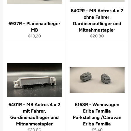
6402R - MB Actros 4 x 2
ohne Fahrer,
6937R - Planenauflieger
Gardinenauflieger und
MB
Mitnahmestapler
Normaler
Normaler
€18,20
€20,80
Preis
Preis
6401R - MB Actros 4 x 2
6168R - Wohnwagen
mit Fahrer,
Eriba Familia
Gardinenauflieger und
Parkstellung /Caravan
Mitnahmestapler
Eriba Familia
Normaler
Normaler
€20,80
€5,40