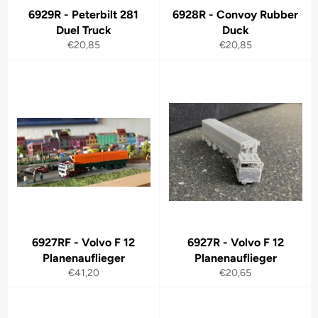
6929R - Peterbilt 281
6928R - Convoy Rubber
Duel Truck
Duck
Normaler
Normaler
€20,85
€20,85
Preis
Preis
6927RF - Volvo F 12
6927R - Volvo F 12
Planenauflieger
Planenauflieger
Normaler
Normaler
€41,20
€20,65
Preis
Preis