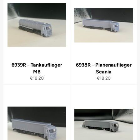
6939R - Tankauflieger
6938R - Planenauflieger
MB
Scania
Normaler
Normaler
€18,20
€18,20
Preis
Preis