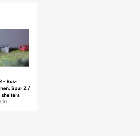
R - Bus-
hen, Spur Z /
 shelters
ormaler
5,10
eis