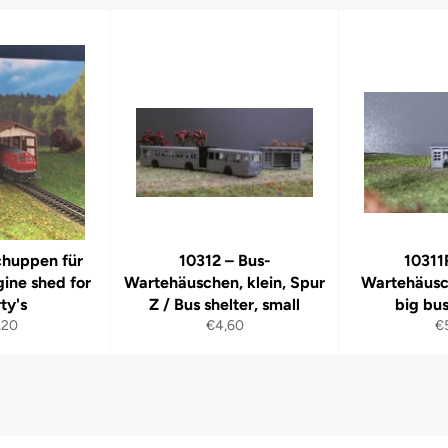
chuppen für
10312 – Bus-
10311
gine shed for
Wartehäuschen, klein, Spur
Wartehäusc
ty's
Z / Bus shelter, small
big bus
maler
Normaler
N
,20
€4,60
€
s
Preis
Pr