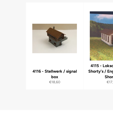
4115 - Loks
4116 - Stellwerk / signal
Shorty's / En
box
Shor
Normaler
Nor
€18,60
€17
Preis
Prei