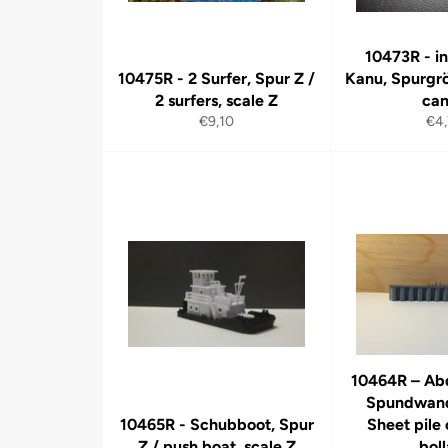
10473R - i
10475R - 2 Surfer, Spur Z /
Kanu, Spurgrö
2 surfers, scale Z
ca
Normaler
Nor
€9,10
€4
Preis
Pre
10464R – Ab
Spundwand
10465R - Schubboot, Spur
Sheet pile
Z / push boat, scale Z
bol