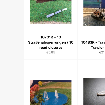
10701R – 10
Straßenabsperrungen / 10
10483R - Traw
road closures
Trawler 
Normaler
Nor
€5,85
€21
Preis
Prei