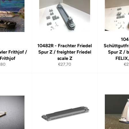
104
10482R - Frachter Friedel
Schüttgutfr
ler Frithjof /
Spur Z / freighter Friedel
Spur Z / b
Frithjof
scale Z
FELIX,
maler
Normaler
No
,80
€27,70
€2
s
Preis
Pre