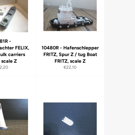
81R -
achter FELIX,
10480R - Hafenschlepper
ulk carriers
FRITZ, Spur Z / tug Boat
 scale Z
FRITZ, scale Z
rmaler
Normaler
2,20
€22,10
is
Preis