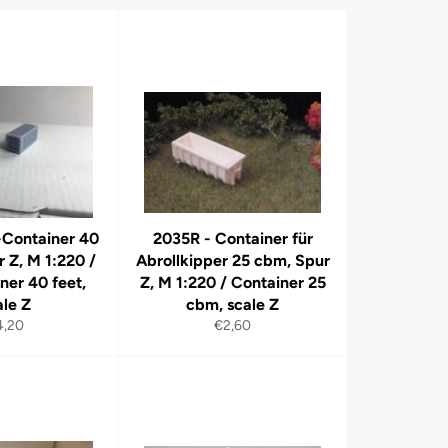
-Container 40
2035R - Container für
r Z, M 1:220 /
Abrollkipper 25 cbm, Spur
ner 40 feet,
Z, M 1:220 / Container 25
ale Z
cbm, scale Z
rmaler
Normaler
4,20
€2,60
eis
Preis