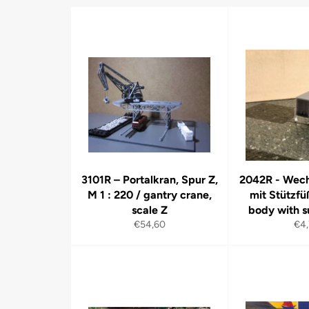
3101R – Portalkran, Spur Z,
2042R - Wech
M 1 : 220 / gantry crane,
mit Stützf
scale Z
body with s
Normaler
Nor
€54,60
€4
Preis
Pre