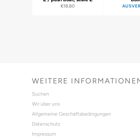
Normaler
€18,80
AUSVE
Preis
WEITERE INFORMATIONE
Suchen
Wir über uns
Allgemeine Geschäftsbedingungen
Datenschutz
Impressum