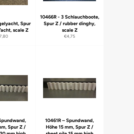
10466R - 3 Schlauchboote,
gelyacht, Spur
Spur Z / rubber dinghy,
Yacht, scale Z
scale Z
rmaler
Normaler
7,80
€4,75
eis
Preis
 Spundwand,
10461R – Spundwand,
m, Spur Z /
Höhe 15 mm, Spur Z /
e 20 mm high
sheet pile 15 mm high