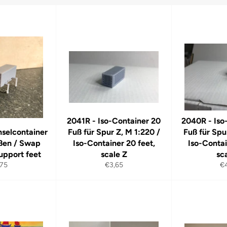
2041R - Iso-Container 20
2040R - Iso
selcontainer
Fuß für Spur Z, M 1:220 /
Fuß für Spu
üßen / Swap
Iso-Container 20 feet,
Iso-Contai
upport feet
scale Z
sc
maler
Normaler
No
,75
€3,65
€
is
Preis
Pr