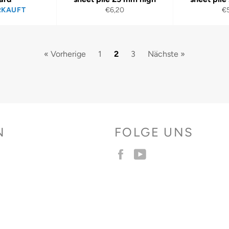
Normaler
No
RKAUFT
€6,20
€
Preis
Pr
« Vorherige
1
2
3
Nächste »
N
FOLGE UNS
Facebook
YouTube