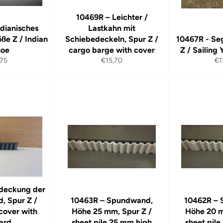
10469R – Leichter /
ndianisches
Lastkahn mit
ße Z / Indian
Schiebedeckeln, Spur Z /
10467R - Se
noe
cargo barge with cover
Z / Sailing 
maler
Normaler
No
,75
€15,70
€1
is
Preis
Pr
deckung der
, Spur Z /
10463R – Spundwand,
10462R –
 cover with
Höhe 25 mm, Spur Z /
Höhe 20 m
lard
sheet pile 25 mm high
sheet pil