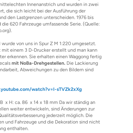
mittelechten Innenanstrich und wurden in zwei
rt, die sich leicht bei der Ausführung der
nd den Lastgrenzen unterscheiden. 1976 bis
 die 620 Fahrzeuge umfassende Serie. (Quelle:
.org).
 wurde von uns in Spur Z M 1:220 umgesetzt.
t mit einem 3 D-Drucker erstellt und man kann
er erkennen. Sie erhalten einen Waggong fertig
Decals
mit NoBa-Drehgestellen.
Die Lackierung
andarbeit, Abweichungen zu den Bildern sind
.youtube.com/watch?v=I-sTVZk2xXg
B x H: ca. 86 x 14 x 18 mm Da wir ständig an
llen weiter entwickeln, sind Änderungen zur
ualitätsverbesserung jederzeit möglich. Die
n und Fahrzeuge und die Dekoration sind nicht
ng enthalten.