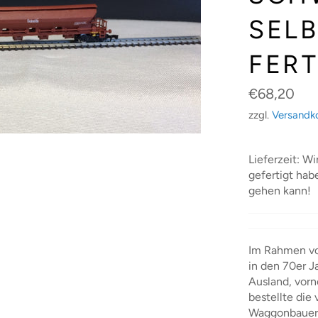
SEL
FER
Normaler
€68,20
Preis
zzgl.
Versandk
Lieferzeit: Wi
gefertigt hab
gehen kann!
Im Rahmen vo
in den 70er 
Ausland, vorn
bestellte die
Waggonbauer A