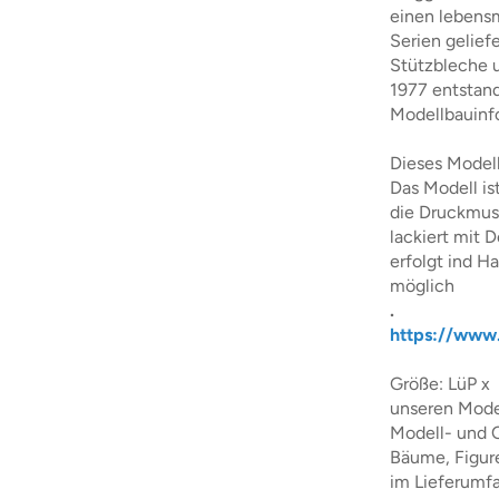
einen lebens
Serien geliefe
Stützbleche u
1977 entstand
Modellbauinfo
Dieses Modell
Das Modell is
die Druckmust
lackiert mit 
erfolgt ind H
möglich
.
https://www
Größe: LüP x 
unseren Mode
Modell- und Q
Bäume, Figure
im Lieferumfa