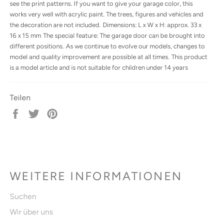
see the print patterns. If you want to give your garage color, this
works very well with acrylic paint. The trees, figures and vehicles and
the decoration are not included.
Dimensions: L x W x H: approx. 33 x
16 x 15 mm
The special feature: The garage door can be brought into
different positions.
As we continue to evolve our models, changes to
model and quality improvement are possible at all times.
This product
is a model article and is not suitable for children under 14 years
Teilen
Auf
Auf
Auf
Facebook
Twitter
Pinterest
teilen
twittern
pinnen
WEITERE INFORMATIONEN
Suchen
Wir über uns