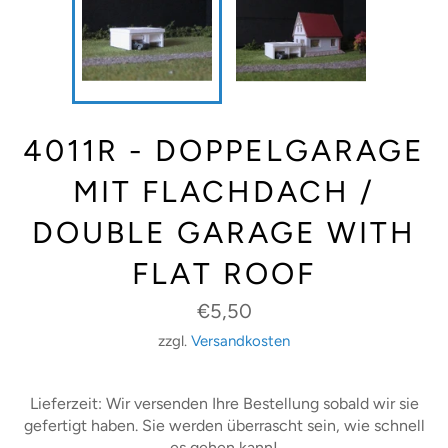
4011R - DOPPELGARAGE
MIT FLACHDACH /
DOUBLE GARAGE WITH
FLAT ROOF
Normaler
€5,50
Preis
zzgl.
Versandkosten
Lieferzeit: Wir versenden Ihre Bestellung sobald wir sie
gefertigt haben. Sie werden überrascht sein, wie schnell
es gehen kann!