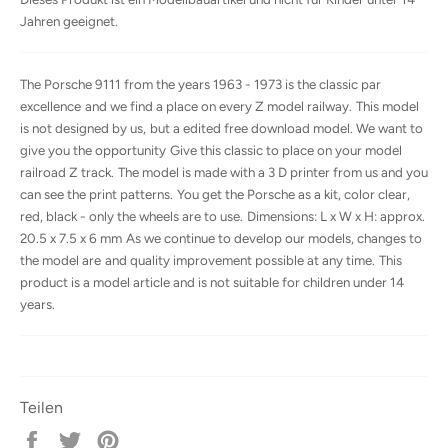
Jahren geeignet.
The Porsche 9111 from the years 1963 - 1973 is the classic par
excellence
and we find a place on every Z model railway.
This model
is not designed by us,
but a edited free download model. We want to
give you the opportunity
Give this classic to place on your model
railroad Z track.
The model is made with a 3 D printer from us and you
can see the print patterns.
You get the Porsche as a kit, color clear,
red, black - only the wheels are to use.
Dimensions: L x W x H: approx.
20.5 x 7.5 x 6 mm
As we continue to develop our models, changes to
the model are
and quality improvement possible at any time.
This
product is a model article and is not suitable for children under 14
years.
Teilen
Auf
Auf
Auf