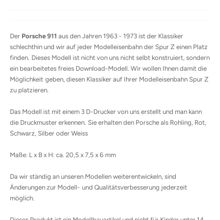
Der
Porsche 911
aus den Jahren 1963 - 1973 ist der Klassiker
schlechthin und wir auf jeder Modelleisenbahn der Spur Z einen Platz
finden.
Dieses Modell ist nicht von uns nicht selbt konstruiert, sondern
ein bearbeitetes freies Download-Modell. Wir wollen Ihnen damit die
Möglichkeit
geben, diesen Klassiker auf Ihrer Modelleisenbahn Spur Z
zu platzieren.
Das Modell ist mit einem 3 D-Drucker von uns erstellt und man kann
die Druckmuster erkennen.
Sie erhalten den Porsche als Rohling, Rot,
Schwarz, Silber oder Weiss
Maße: L x B x H: ca. 20,5 x 7,5 x 6 mm
Da wir ständig an unseren Modellen weiterentwickeln, sind
Änderungen zur Modell-
und Qualitätsverbesserung jederzeit
möglich.
Dieses Produkt ist ein Modellbauartikel und nicht für Kinder unter 14