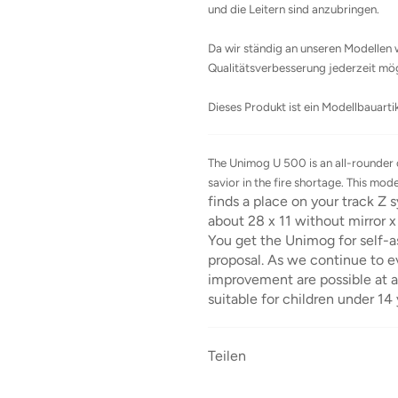
und die Leitern sind anzubringen.
Da wir ständig an unseren Modellen 
Qualitätsverbesserung jederzeit mög
Dieses Produkt ist ein Modellbauartik
The Unimog U 500 is an all-rounder on
savior in the fire shortage. This mo
finds a place on your track Z s
about 28 x 11 without mirror 
You get the Unimog for self-a
proposal. As we continue to e
improvement are possible at al
suitable for children under 14 
Teilen