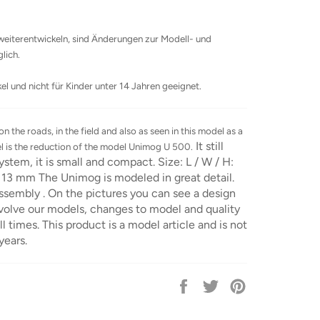
weiterentwickeln, sind Änderungen zur Modell- und
lich.
el und nicht für Kinder unter 14 Jahren geeignet.
 the roads, in the field and also as seen in this model as a
It still
del is the reduction of the model Unimog U 500.
ystem, it is small and compact. Size: L / W / H:
x 13 mm The Unimog is modeled in great detail.
ssembly . On the pictures you can see a design
volve our models, changes to model and quality
l times. This product is a model article and is not
years.
Auf
Auf
Auf
Facebook
Twitter
Pinterest
teilen
twittern
pinnen