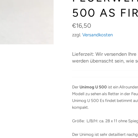
500 AS FI
Normaler
€16,50
Preis
zzgl.
Versandkosten
Lieferzeit: Wir versenden Ihre
werden überrascht sein, wie s
Der
Unimog U 500
ist ein Allround
Modell zu sehen als Retter in der Feu
Unimog U 500
Es findet betimmt auf
kompakt.
Größe: L/B/H: ca. 28 x 11 ohne Spie
Der Unimog ist sehr detailliert nach