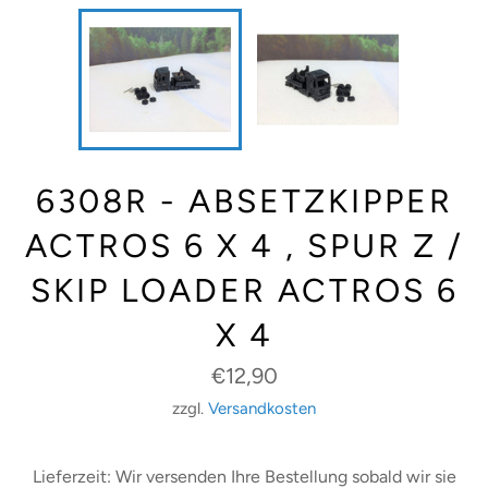
6308R - ABSETZKIPPER
ACTROS 6 X 4 , SPUR Z /
SKIP LOADER ACTROS 6
X 4
Normaler
€12,90
Preis
zzgl.
Versandkosten
Lieferzeit: Wir versenden Ihre Bestellung sobald wir sie