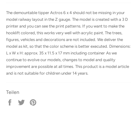
The demountable tipper Actros 6 x 4 should not be missing in your
model railway layout in the Z gauge.
The model is created with a 3 D
printer and you can see the print patterns.
If you want to make the
hooklift colored, this works very well with acrylic paint.
The trees,
figures, vehicles and decorations are not included.
We deliver the
model as kit, so that the color scheme is better executed.
Dimensions:
L x W x H: approx. 35 x 11.5 x 17 mm including container
As we
continue to evolve our models, changes to model and quality
improvement are possible at all times.
This product is a model article
and is not suitable for children under 14 years.
Teilen
Auf
Auf
Auf
Facebook
Twitter
Pinterest
teilen
twittern
pinnen